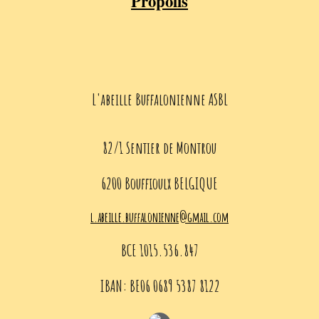
Propolis
L'abeille Buffalonienne ASBL
82/1 Sentier de Montrou
6200 Bouffioulx BELGIQUE
l.abeille.buffalonienne@gmail.com
BCE 1015.536.847
IBAN: BE06 0689 5387 8122