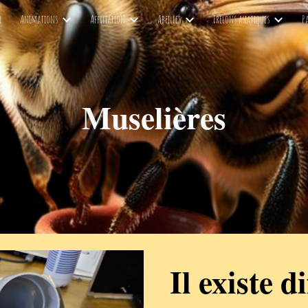
l
Animations
Affiliation
Abeilles
Frelons asiatiques
P
ip to main content
Skip to navigat
Muselières
Il existe d