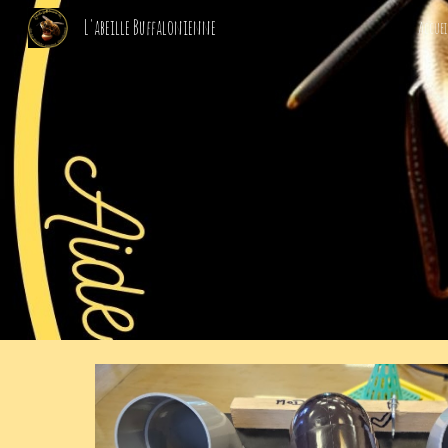
L'abeille Buffalonienne
Accuei
Sk