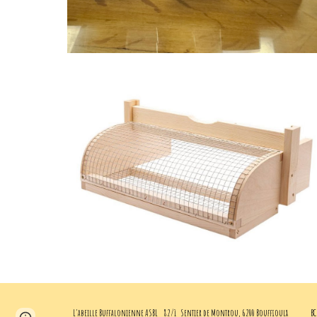
L'abeille Buffalonienne ASBL
82/1 Sentier de Montrou, 6200 Bouffioulx
BC