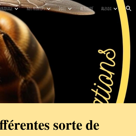
arrainage
Nos produits
Dons
Actualité
Agenda
ion
ifférentes sorte de