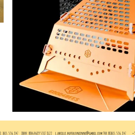
E: 1015.536.847
IBAN: BE06 0689 5387 8122
l.abeille.buffalonienne@gmail.com
TVA:BE1015.536.847
+3