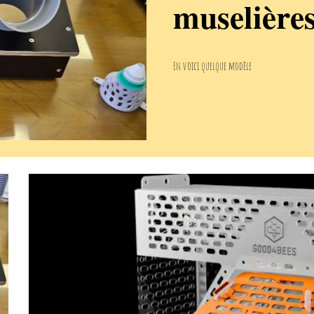
muselière
En voici quelque modèle