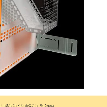
2(0)488/561.724, +32(0)494/02.29.85
REM: Charleroi